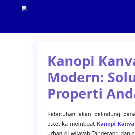
Lewati
ke
konten
Kanopi Kanv
Modern: Solu
Properti And
Kebutuhan akan pelindung pan
estetika membuat
Kanopi Kanva
urban di wilayah Tangerang dan s