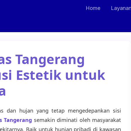
Home
Layana
as Tangerang
si Estetik untuk
a
as dan hujan yang tetap mengedepankan sisi
s Tangerang
semakin diminati oleh masyarakat
ekitarnya. Baik untuk hunian pribadi di kawasan