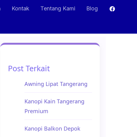
n
Kontak
Tentang Kami
Blog
Post Terkait
Awning Lipat Tangerang
Kanopi Kain Tangerang
Premium
Kanopi Balkon Depok