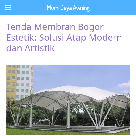
Lewati
Murni Jaya Awning
ke
konten
Tenda Membran Bogor
Estetik: Solusi Atap Modern
dan Artistik