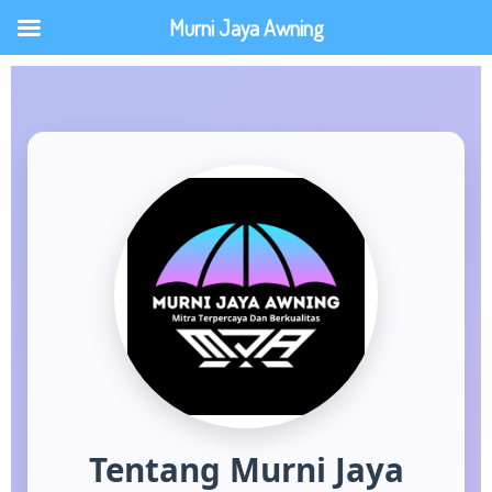
Lewati
Murni Jaya Awning
ke
konten
Tentang Murni Jaya